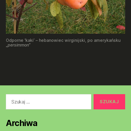
Odporne 'kaki’ – hebanowiec wirginijski, po amerykańsku
„
persimmon
”
Szukaj:
Archiwa