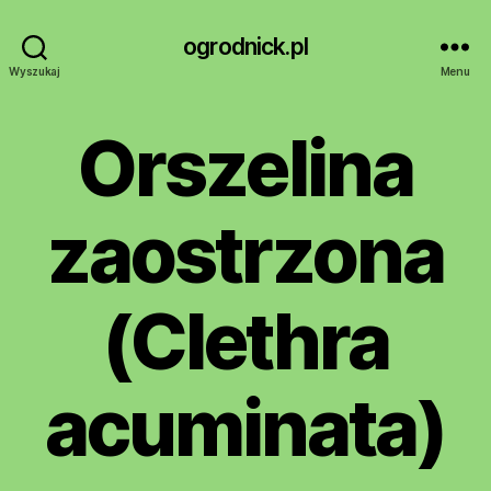
ogrodnick.pl
Wyszukaj
Menu
Orszelina
zaostrzona
(Clethra
acuminata)