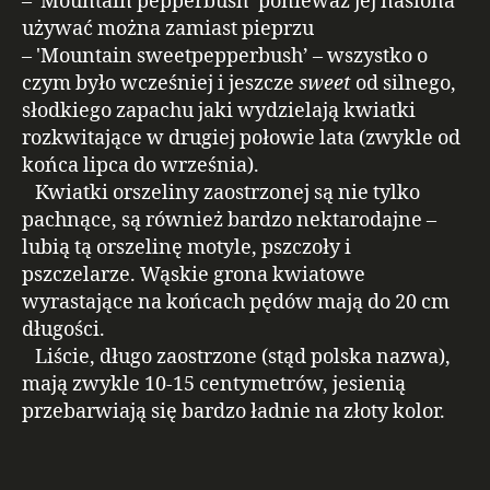
– 'Mountain pepperbush’ ponieważ jej nasiona
używać można zamiast pieprzu
– 'Mountain sweetpepperbush’ – wszystko o
czym było wcześniej i jeszcze
sweet
od silnego,
słodkiego zapachu jaki wydzielają kwiatki
rozkwitające w drugiej połowie lata (zwykle od
końca lipca do września).
Kwiatki orszeliny zaostrzonej są nie tylko
pachnące, są również bardzo nektarodajne –
lubią tą orszelinę motyle, pszczoły i
pszczelarze. Wąskie grona kwiatowe
wyrastające na końcach pędów mają do 20 cm
długości.
Liście, długo zaostrzone (stąd polska nazwa),
mają zwykle 10-15 centymetrów, jesienią
przebarwiają się bardzo ładnie na złoty kolor.