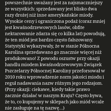
powszechnie uważany jest za najsmaczniejszy
ze wszystkich: sprzedawany jest blisko dwa
razy drożej niż inne amerykańskie miody.
Wysokie ceny i ograniczona podaż (coraz mniej
jest kwaśnodrzewowych lasów, obfite
nektarowanie zdarza się co kilka lat) powodują,
że ten miód jest bardzo często fałszowany.
Statystyki wykazywały, że w stanie Północna
Karolina sprzedawano go znacznie więcej niż
produkowano! Z powodu oszustw przy okazji
handlu miodem kwaśnodrzewowym Związek
Pszczelarzy Północnej Karoliny przeforsował w
2010 roku wprowadzenie norm jakości miodu i
reguł nadawania nazw różnym jego rodzajom.
(Przy okazji: ciekawe, kiedy takie prawo
zacznie działać w naszym Kraju? Często bywa,
że to, co kupujemy w sklepach jako miód wcale
nie zasługuje na tę nazwę…)