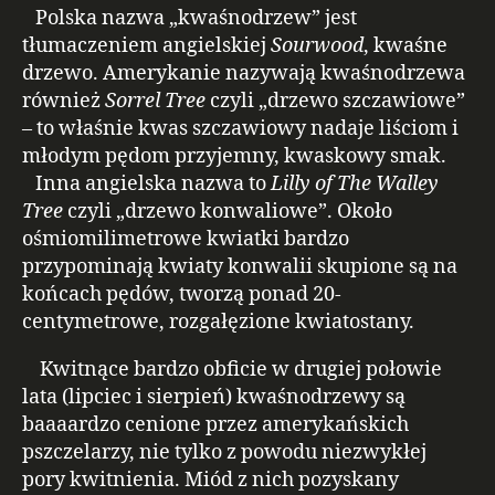
Polska nazwa „kwaśnodrzew” jest
tłumaczeniem angielskiej
Sourwood
, kwaśne
drzewo. Amerykanie nazywają kwaśnodrzewa
również
Sorrel Tree
czyli „drzewo szczawiowe”
– to właśnie kwas szczawiowy nadaje liściom i
młodym pędom przyjemny, kwaskowy smak.
Inna angielska nazwa to
Lilly of The Walley
Tree
czyli „drzewo konwaliowe”. Około
ośmiomilimetrowe kwiatki bardzo
przypominają kwiaty konwalii skupione są na
końcach pędów, tworzą ponad 20-
centymetrowe, rozgałęzione kwiatostany.
Kwitnące bardzo obficie w drugiej połowie
lata (lipciec i sierpień) kwaśnodrzewy są
baaaardzo cenione przez amerykańskich
pszczelarzy, nie tylko z powodu niezwykłej
pory kwitnienia. Miód z nich pozyskany