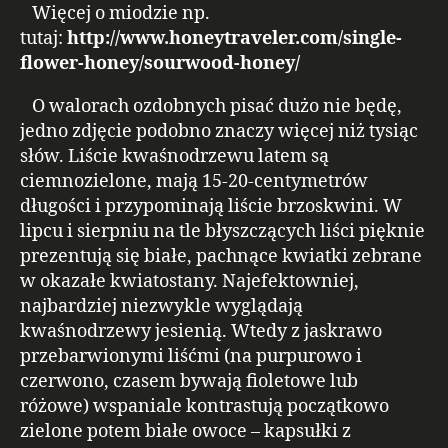
Więcej o miodzie np.
tutaj:
http://www.honeytraveler.com/single-
flower-honey/sourwood-honey/
O walorach ozdobnych pisać dużo nie będę,
jedno zdjęcie podobno znaczy więcej niż tysiąc
słów. Liście kwaśnodrzewu latem są
ciemnozielone, mają 15-20-centymetrów
długości i przypominają liście brzoskwini. W
lipcu i sierpniu na tle błyszczących liści pięknie
prezentują się białe, pachnące kwiatki zebrane
w okazałe kwiatostany. Najefektowniej,
najbardziej niezwykle wyglądają
kwaśnodrzewy jesienią. Wtedy z jaskrawo
przebarwionymi liśćmi (na purpurowo i
czerwono, czasem bywają fioletowe lub
różowe) wspaniale kontrastują początkowo
zielone potem białe owoce – kapsułki z