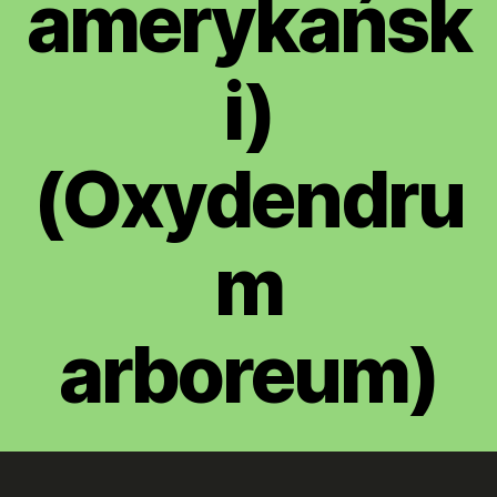
amerykańsk
i)
(Oxydendru
m
arboreum)