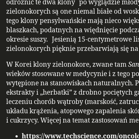
odróżnić te dwa klony po wyglądzie młod
zielonokorych są one niemal białe od wos
tego klony pensylwańskie mają nieco większ
blaszkach, podatnych na więdnięcie podcz
okresie suszy. Jesienią 15-centymetrowe l
zielonokorych pięknie przebarwiają się na 
W Korei klony zielonokore, zwane tam
Sa
wieków stosowane w medycynie i z tego p
wytępione na stanowiskach naturalnych. P
ekstrakty i „herbatki” z drobno pociętych 
leczeniu chorób wątroby (marskość, zatruci
układu krążenia, atopowego zapalenia sk
i cukrzycy. Więcej na temat zastosowań m
https://www.techscience.com/oncol