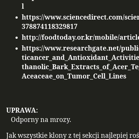
l
https://www.sciencedirect.com/scien
378874118329817
http://foodtoday.or.kr/mobile/arti
https://www.researchgate.net/publ
ticancer_and_Antioxidant_Activit
thanolic_Bark_Extracts_of_Acer
Aceaceae_on_Tumor_Cell_Lines
UPRAWA:
Odporny na mrozy.
Jak wszystkie klony z tej sekcji najlepiej r