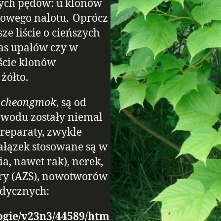
ych pędów: u klonów
kowego nalotu. Oprócz
e liście o cieńszych
as upałów czy w
iście klonów
żółto.
ncheongmok
, są od
owodu zostały niemal
reparaty, zwykle
gałązek stosowane są w
a, nawet rak), nerek,
óry (AZS), nowotworów
edycznych:
ogie/v23n3/44589/htm