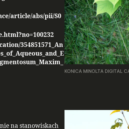
ce/article/abs/pii/S0
cle.html?no=100232
ication/354851571_An
ies_of_Aqueous_and_E
_Tegmentosum_Maxim_
KONICA MINOLTA DIGITAL 
ośnie na stanowiskach