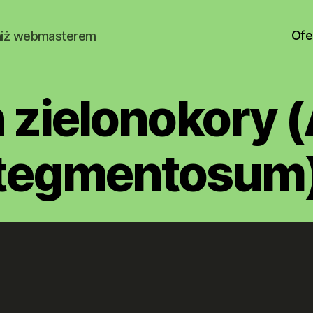
Ofe
niż webmasterem
 zielonokory 
tegmentosum