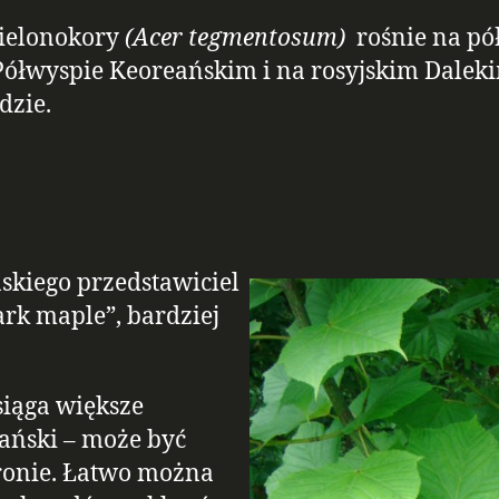
zielonokory
(Acer tegmentosum)
rośnie na pó
Półwyspie Keoreańskim i na rosyjskim Dalek
dzie.
kiego przedstawiciel
rk maple”, bardziej
siąga większe
ański – może być
ronie. Łatwo można