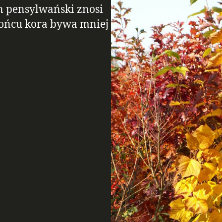
on pensylwański znosi
słońcu kora bywa mniej