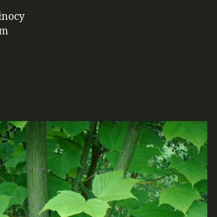
łnocy
im