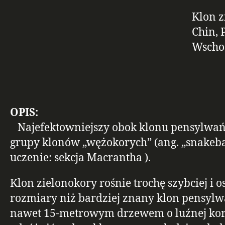
Klon 
Chin, 
Wscho
OPIS:
Najefektowniejszy obok klonu pensylwańs
grupy klonów „wężokorych” (ang. „snakeba
uczenie: sekcja Macrantha ).
Klon zielonokory rośnie trochę szybciej i o
rozmiary niż bardziej znany klon pensylw
nawet 15-metrowym drzewem o luźnej ko