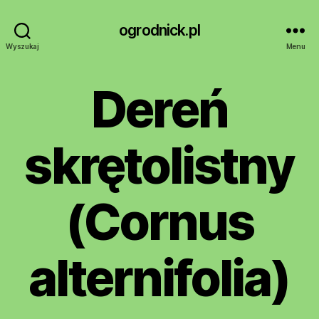
ogrodnick.pl
Wyszukaj
Menu
Dereń
skrętolistny
(Cornus
alternifolia)