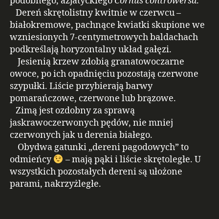
podobnego, azjatyckiego
Cornus controwersa
.
Dereń skrętolistny kwitnie w czerwcu –
białokremowe, pachnące kwiatki skupione we
wzniesionych 7-centymetrowych baldachach
podkreślają horyzontalny układ gałęzi.
Jesienią krzew zdobią granatowoczarne
owoce, po ich opadnięciu pozostają czerwone
szypułki. Liście przybierają barwy
pomarańczowe, czerwone lub brązowe.
Zimą jest ozdobny za sprawą
jaskrawoczerwonych pędów, nie mniej
czerwonych jak u derenia białego.
Obydwa gatunki „dereni pagodowych” to
odmieńcy
– mają pąki i liście skrętoległe. U
wszystkich pozostałych dereni są ułożone
parami, nakrzyżległe.