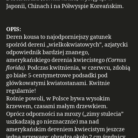
Japonii, Chinach i na Półwyspie Koreańskim.
OPIS:
Deren kousa to najodporniejszy gatunek
spośród dereni „wielkokwiatowych”, azjatycki
odpowiednik bardziej znanego,
amerykańskiego derenia kwiecistego
(Cornus
florida).
Podczas kwitnienia, w czerwcu, zdobią
go białe 5-centymetrowe podsadki pod
główkowatymi kwiatostanami. Kwitnie
regularnie!
Rośnie powoli, w Polsce bywa wysokim
krzewem, czasami małym drzewkiem.
Oprócz odporności na mrozy („zimy stulecia”
uszkadzają go nieznacznie) ma nad
amerykańskim dereniem kwiecistym jeszcze
jedną przewagę: obradza około 2 cm średnicy