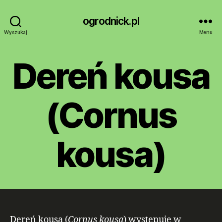
ogrodnick.pl
Wyszukaj
Menu
Dereń kousa
(Cornus
kousa)
Dereń kousa (
Cornus kousa
) występuje w