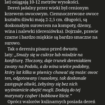
lat) osiągają 10-12 metrów wysokości.
Dereń jadalny przez wieki był cenionym
krzewem owocowym. Ciemnoczerwone owoce
kształtu śliwki mają 2-2,5 cm. długości, są
doskonałym surowcem na kompoty, dżemy,
wina i nalewki (dereniówka). Dojrzałe, prawie
czarne i bardzo miękkie są bardzo smaczne na
surowo.
Tak o dereniu pisano przed dwustu
laty:
„Smaży się w cukrze lub miodzie na
konfiturę. Tłoczony, daje trunek dereniakiem
zwany na Podolu, a do wina wielce podobny,
który lat kilka w piwnicy chować się może: owoc
ten, odgotowany i nasolony, tak doskonale
zastępuje oliwki, żebyśmy się bez nich
wyśmienicie obejść mogli. Dodają do tej
marynaty cząber i bobkowe liście.”
Oprócz walorów kulinarnych posiada dereń