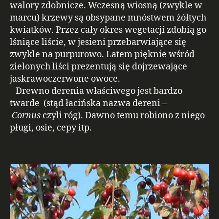
walory zdobnicze. Wczesną wiosną (zwykle w
marcu) krzewy są obsypane mnóstwem żółtych
kwiatków. Przez cały okres wegetacji zdobią go
lśniące liście, w jesieni przebarwiające się
zwykle na purpurowo. Latem pięknie wśród
zielonych liści prezentują się dojrzewające
jaskrawoczerwone owoce.
Drewno derenia właściwego jest bardzo
twarde (stąd łacińska nazwa dereni –
Cornus
czyli róg). Dawno temu robiono z niego
pługi, osie, cepy itp.