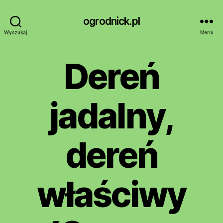
ogrodnick.pl
Wyszukaj
Menu
Dereń
jadalny,
dereń
właściwy