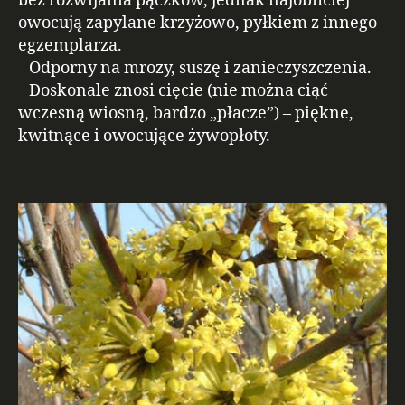
bez rozwijania pączków, jednak najobficiej
owocują zapylane krzyżowo, pyłkiem z innego
egzemplarza.
Odporny na mrozy, suszę i zanieczyszczenia.
Doskonale znosi cięcie (nie można ciąć
wczesną wiosną, bardzo „płacze”) – piękne,
kwitnące i owocujące żywopłoty.