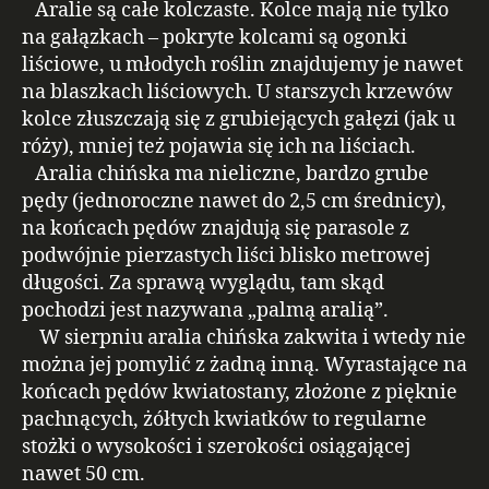
Aralie są całe kolczaste. Kolce mają nie tylko
na gałązkach – pokryte kolcami są ogonki
liściowe, u młodych roślin znajdujemy je nawet
na blaszkach liściowych. U starszych krzewów
kolce złuszczają się z grubiejących gałęzi (jak u
róży), mniej też pojawia się ich na liściach.
Aralia chińska ma nieliczne, bardzo grube
pędy (jednoroczne nawet do 2,5 cm średnicy),
na końcach pędów znajdują się parasole z
podwójnie pierzastych liści blisko metrowej
długości. Za sprawą wyglądu, tam skąd
pochodzi jest nazywana „palmą aralią”.
W sierpniu aralia chińska zakwita i wtedy nie
można jej pomylić z żadną inną. Wyrastające na
końcach pędów kwiatostany, złożone z pięknie
pachnących, żółtych kwiatków to regularne
stożki o wysokości i szerokości osiągającej
nawet 50 cm.