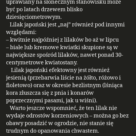
uprawiany na słonecznym stanowisku może
być po latach drzewem blisko
dziesięciometrowym.
Lilak japoński jest „naj” również pod innymi
względami:
– kwitnie najpóźniej z lilaków bo aż w lipcu
– białe lub kremowe kwiatki skupione są w
największe spośród lilaków, nawet ponad 30-
centymetrowe kwiatostany.
Lilak japoński efektowny jest również
jesienią (przebarwia liście na żółto, różowo i
fioletowo) oraz w okresie bezlistnym (lśniąca
kora złuszcza się z pnia i konarów
poprzecznymi pasami, jak u wiśni).
Warto jeszcze wspomnieć, że ten lilak nie
wydaje odrostów korzeniowych – można go bez
obawy posadzić w ogrodzie, nie stanie się
trudnym do opanowania chwastem.